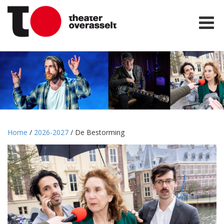
Home
/
2026-2027
/ De Bestorming